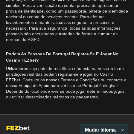
simples. Para a verificação da conta, precisa de apresentar
prova de identidade, como um passaporte, bilhete de identidade
nacional ou conta de serviços recente. Para efetuar
levantamentos e manter as coisas seguras, o processo é
necessário. Para sua segurança, todas as suas informações
pessoais são encriptadas e tratadas de forma a cumprir as
normas do RGPD.
Podem As Pessoas De Portugal Registar-Se E Jogar No
Casino FEZbet?
Utilizadores cujo país de residência não está na nossa lista de
jurisdições restritas podem registar-se e jogar no Casino
FEZbet. Consulte os nossos Termos e Condições ou contacte a
nossa Equipa de Apoio para verificar se Portugal é elegível.
Depende do local onde vive se pode jogar determinados jogos
ou utilizar determinados métodos de pagamento.
Mudar Idioma