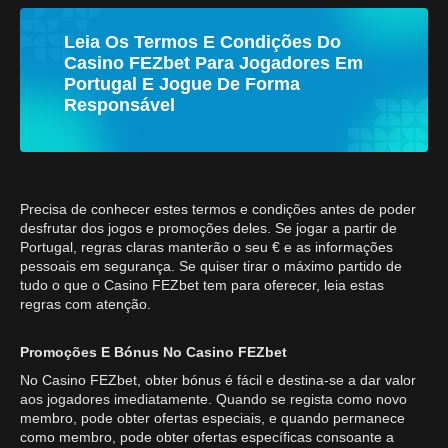
Leia Os Termos E Condições Do
Casino FEZbet Para Jogadores Em
Portugal E Jogue De Forma
Responsável
Precisa de conhecer estes termos e condições antes de poder
desfrutar dos jogos e promoções deles. Se jogar a partir de
Portugal, regras claras manterão o seu € e as informações
pessoais em segurança. Se quiser tirar o máximo partido de
tudo o que o Casino FEZbet tem para oferecer, leia estas
regras com atenção.
Promoções E Bónus No Casino FEZbet
No Casino FEZbet, obter bónus é fácil e destina-se a dar valor
aos jogadores imediatamente. Quando se regista como novo
membro, pode obter ofertas especiais, e quando permanece
como membro, pode obter ofertas específicas consoante a