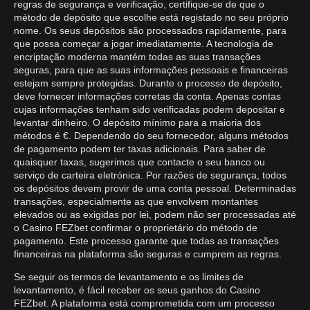
regras de segurança e verificação, certifique-se de que o
método de depósito que escolhe está registado no seu próprio
nome. Os seus depósitos são processados rapidamente, para
que possa começar a jogar imediatamente. A tecnologia de
encriptação moderna mantém todas as suas transações
seguras, para que as suas informações pessoais e financeiras
estejam sempre protegidas. Durante o processo de depósito,
deve fornecer informações corretas da conta. Apenas contas
cujas informações tenham sido verificadas podem depositar e
levantar dinheiro. O depósito mínimo para a maioria dos
métodos é €. Dependendo do seu fornecedor, alguns métodos
de pagamento podem ter taxas adicionais. Para saber de
quaisquer taxas, sugerimos que contacte o seu banco ou
serviço de carteira eletrónica. Por razões de segurança, todos
os depósitos devem provir de uma conta pessoal. Determinadas
transações, especialmente as que envolvem montantes
elevados ou as exigidas por lei, podem não ser processadas até
o Casino FEZbet confirmar o proprietário do método de
pagamento. Este processo garante que todas as transações
financeiras na plataforma são seguras e cumprem as regras.
Se seguir os termos de levantamento e os limites de
levantamento, é fácil receber os seus ganhos do Casino
FEZbet. A plataforma está comprometida com um processo