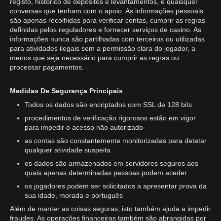
registo, histórico de depósitos e levantamentos, e quaisquer
conversas que tenham com o apoio. As informações pessoais
são apenas recolhidas para verificar contas, cumprir as regras
definidas pelos reguladores e fornecer serviços de casino. As
informações nunca são partilhadas com terceiros ou utilizadas
para atividades ilegais sem a permissão clara do jogador, a
menos que seja necessário para cumprir as regras ou
processar pagamentos.
Medidas De Segurança Principais
Todos os dados são encriptados com SSL de 128 bits
procedimentos de verificação rigorosos estão em vigor
para impedir o acesso não autorizado
as contas são constantemente monitorizadas para detetar
qualquer atividade suspeita
os dados são armazenados em servidores seguros aos
quais apenas determinadas pessoas podem aceder
os jogadores podem ser solicitados a apresentar prova da
sua idade, morada e português
Além de manter as coisas seguras, isto também ajuda a impedir
fraudes. As operações financeiras também são abrangidas por