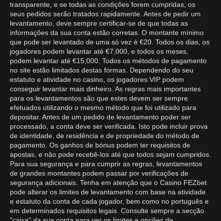
transparente, e se todas as condições forem cumpridas, os
seus pedidos serão tratados rapidamente. Antes de pedir um
levantamento, deve sempre certificar-se de que todas as
informações da sua conta estão corretas. O montante mínimo
que pode ser levantado de uma só vez é €20. Todos os dias, os
jogadores podem levantar até €7,000, e todos os meses,
podem levantar até €15,000. Todos os métodos de pagamento
no site estão limitados destas formas. Dependendo do seu
estatuto e atividade no casino, os jogadores VIP podem
conseguir levantar mais dinheiro. As regras mais importantes
para os levantamentos são que estes devem ser sempre
efetuados utilizando o mesmo método que foi utilizado para
depositar. Antes de um pedido de levantamento poder ser
processado, a conta deve ser verificada. Isto pode incluir prova
de identidade, de residência e de propriedade do método de
pagamento. Os ganhos de bónus podem ter requisitos de
apostas, e não pode recebê-los até que todos sejam cumpridos.
Para sua segurança e para cumprir as regras, levantamentos
de grandes montantes podem passar por verificações de
segurança adicionais. Tenha em atenção que o Casino FEZbet
pode alterar os limites de levantamento com base na atividade
e estatuto da conta de cada jogador, bem como no português e
em determinados requisitos legais. Consulte sempre a secção
"caixa" da sua conta para ver os limites e opções de